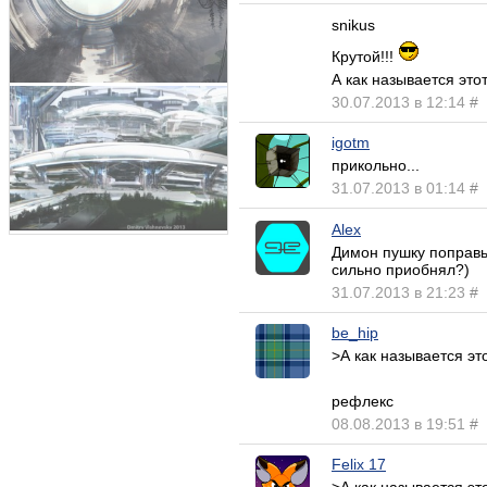
snikus
Крутой!!!
А как называется это
30.07.2013 в 12:14
#
igotm
прикольно...
31.07.2013 в 01:14
#
Alex
Димон пушку поправь 
сильно приобнял?)
31.07.2013 в 21:23
#
be_hip
>А как называется эт
рефлекс
08.08.2013 в 19:51
#
Felix 17