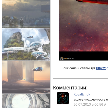
биг сайз и степы тут
http://
Комментарии:
Kovaltchuk
афигенно...челюсть о
30.07.2013 в 00:56
#