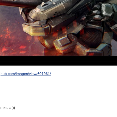
cghub.com/images/view/601961/
твисла ))