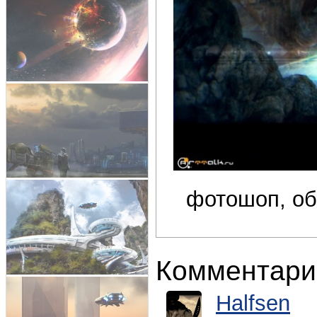
фотошоп, об
Комментари
Halfsen