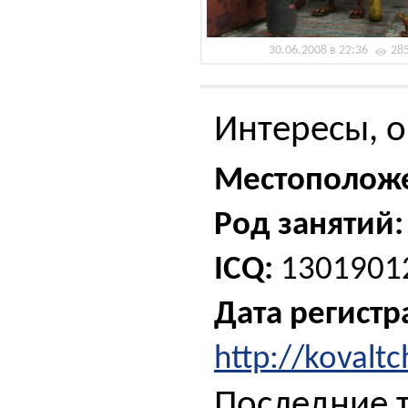
30.06.2008 в 22:36
28
Интересы, о
Местополож
Род занятий:
ICQ:
1301901
Дата регистр
http://kovalt
Последние 