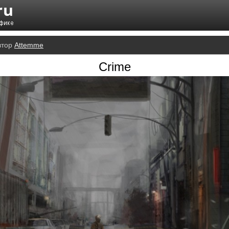
втор
Attemme
Crime