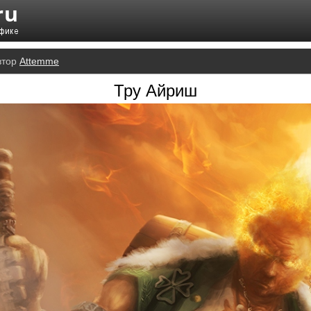
втор
Attemme
Тру Айриш