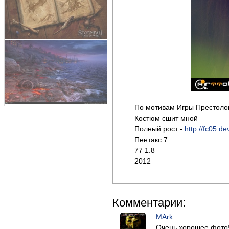
По мотивам Игры Престоло
Костюм сшит мной
Полный рост -
http://fc05.de
Пентакс 7
77 1.8
2012
Комментарии:
MArk
Очень хорошее фото!!