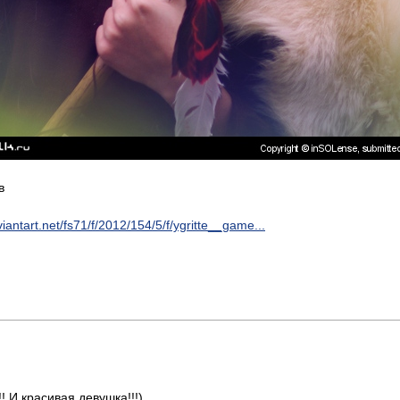
в
viantart.net/fs71/f/2012/154/5/f/ygritte__game...
 И красивая девушка!!!)