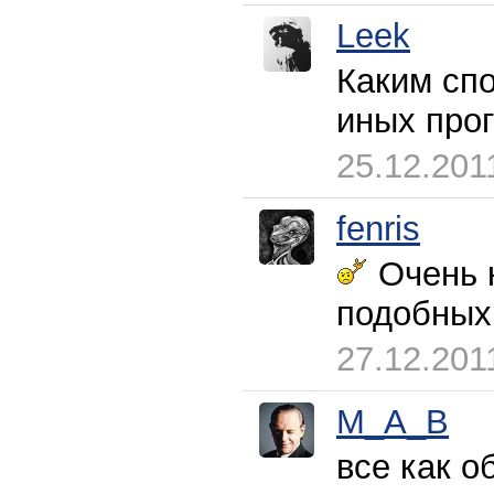
Leek
Каким спо
иных про
25.12.201
fenris
Очень к
подобных
27.12.201
M_A_B
все как 