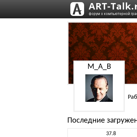
M_A_B
Раб
Последние загруже
37.8