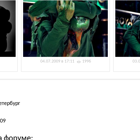
04.07.2009 в 17:11
1996
03.
етербург
009
а форуме: