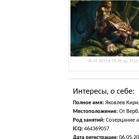
06.05.2011 в 18:39
2514
Интересы, о себе:
Полное имя:
Яковлев Кири
Местоположение:
От Верб
Род занятий:
Созерцание а
ICQ:
464369057
Дата регистрации:
06.05.2