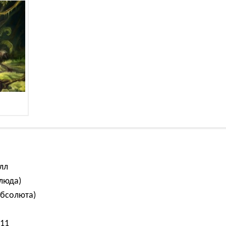
лл
люда)
бсолюта)
011