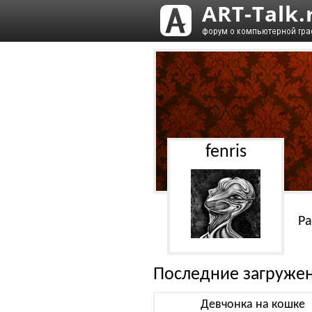
fenris
Ра
Последние загруже
Девчонка на кошке