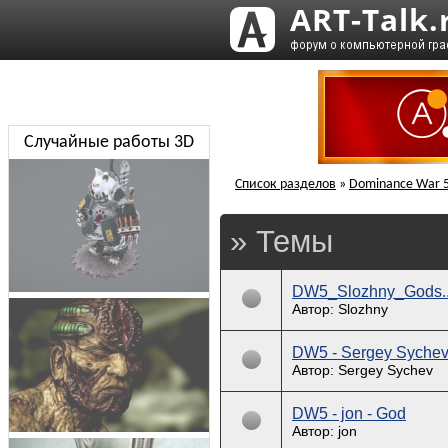
Случайные работы 3D
Список разделов
»
Dominance War 
» Темы
DW5_Slozhny_Gods...
Автор: Slozhny
DW5 - Sergey Syche
Автор: Sergey Sychev
DW5 - jon - God
Автор: jon