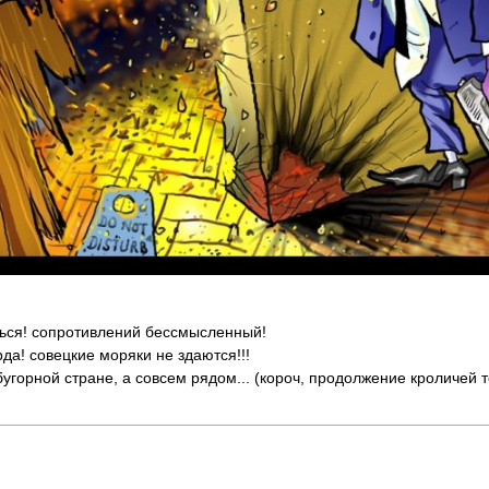
ваться! сопротивлений бессмысленный!
рда! совецкие моряки не здаются!!!
абугорной стране, а совсем рядом... (короч, продолжение кроличей 