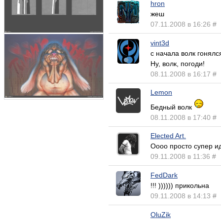
hron
жеш
07.11.2008 в 16:26
#
vint3d
с начала волк гонялс
Ну, волк, погоди!
08.11.2008 в 16:17
#
Lemon
Бедный волк
08.11.2008 в 17:40
#
Elected Art.
Оооо просто супер и
09.11.2008 в 11:36
#
FedDark
!!! )))))) прикольна
09.11.2008 в 14:13
#
OluZik