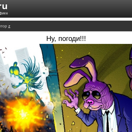
втор
z
Ну, погоди!!!