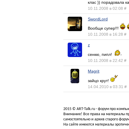
клас )) порадовала к
10.11.2008 в 02:08
#
SwordLord
Вообще супер!!!
10.11.2008 в 16:28
#
z
сенкю, пипл!
-
10.11.2008 в 22:42
#
Magrit
зайцо крут!
14.04.2010 в 03:31
#
2015 © ART-Talk.ru - форум про комп
Внимание! Все права на материалы пр
самостоятельно и архив старого форум
На сайте имеются материалы эротичес