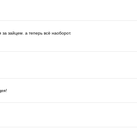
я за зайцем. а теперь всё наоборот.
дея!