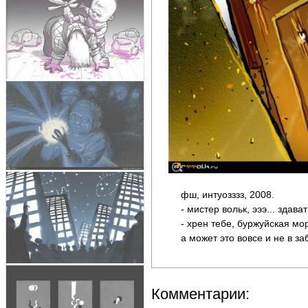
фш, интуозззз, 2008.
- мистер вольк, эээ... зда
- хрен тебе, буржуйская мо
а может это вовсе и не в з
Комментарии: