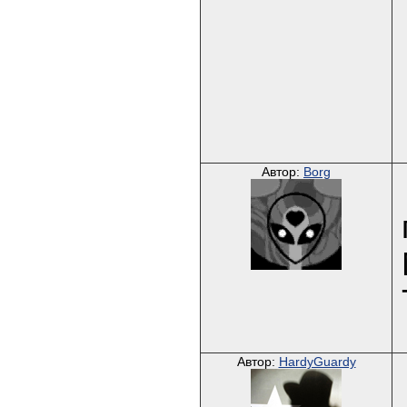
Автор:
Borg
Автор:
HardyGuardy