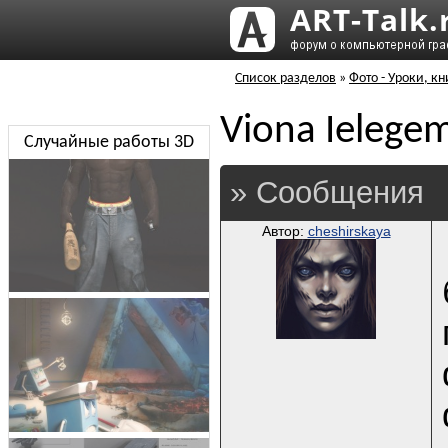
Список разделов
»
Фото - Уроки, кн
Viona Ielege
Случайные работы 3D
» Сообщения
Автор:
cheshirskaya