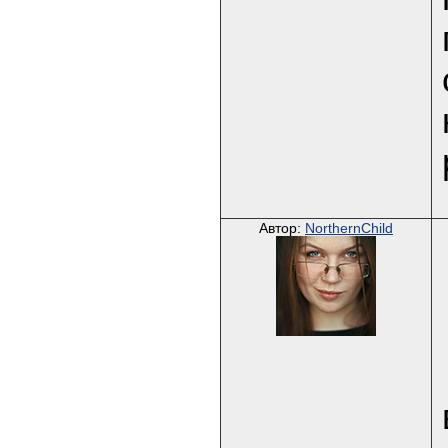
Автор:
NorthernChild