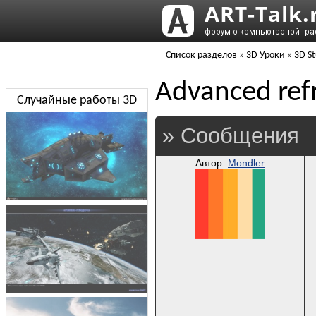
Список разделов
»
3D Уроки
»
3D S
Advanced refr
Случайные работы 3D
» Сообщения
Автор:
Mondler