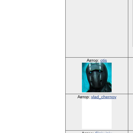
Автор:
otis
Автор:
vlad_chernov