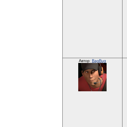
Автор:
BagBug