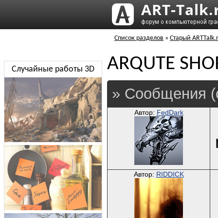
Список разделов
»
Старый ARTTalk.
ARQUTE SHO
Случайные работы 3D
» Сообщения (
Автор:
FedDark
Автор:
RIDDICK