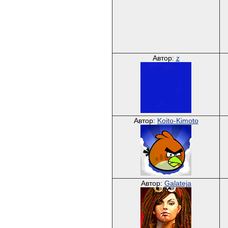
Автор:
z
Автор:
Koito-Kimoto
Автор:
Galateja