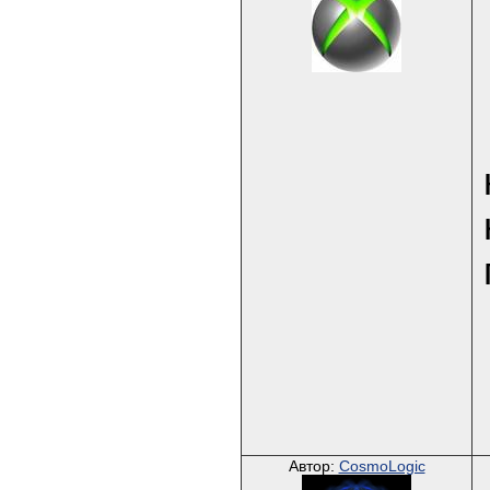
Автор:
CosmoLogic