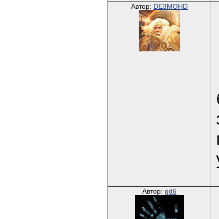
Автор:
DE3MOHD
Автор:
gd6