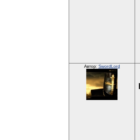
Автор:
SwordLord