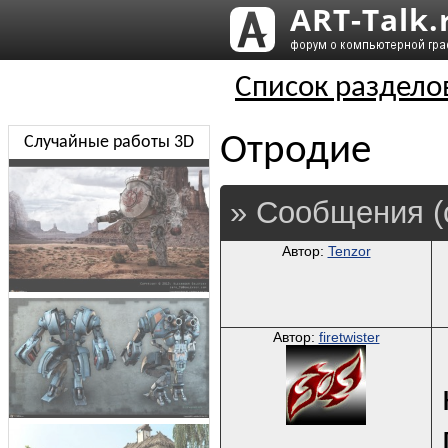
Список раздело
Отродие
Случайные работы 3D
» Сообщения (
Автор:
Tenzor
Автор:
firetwister