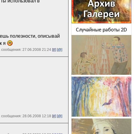
 ты использовал в
Случайные работы 2D
аешь полезности, описывай
к я
 сообщения: 27.06.2008 21:24
[#]
[@]
 сообщения: 28.06.2008 12:18
[#]
[@]