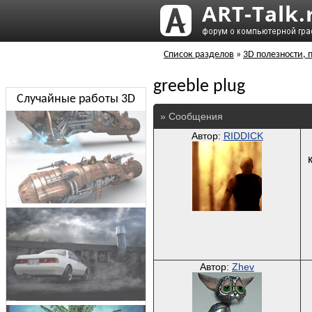
Список разделов
»
3D полезности, 
greeble plug
Случайные работы 3D
» Сообщения
Автор:
RIDDICK
Автор:
Zhev