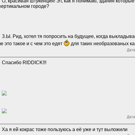
О, красивая штукенция! Эт, как я понимаю, здания которые
вертикальном городе?
З.Ы. Рид, хотел тя попросить на будущее, когда выкладыв
че это такое и с чем это едят
для таких необразованых ка
Дата
Спасибо RIDDICK!!!
Дата
Ха я ей кокрас тоже пользуюсь а её уже и тут выложили