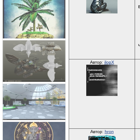
Автор:
ilopX
Автор:
hron