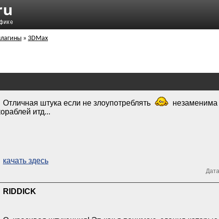
плагины
»
3DMax
Отличная штука если не злоупотреблять
незаменима 
кораблей итд...
качать здесь
Дата
RIDDICK