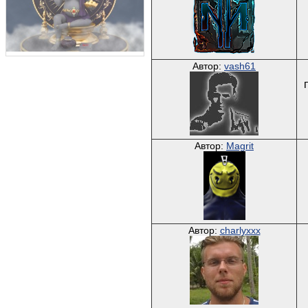
Автор:
vash61
Автор:
Magrit
Автор:
charlyxxx