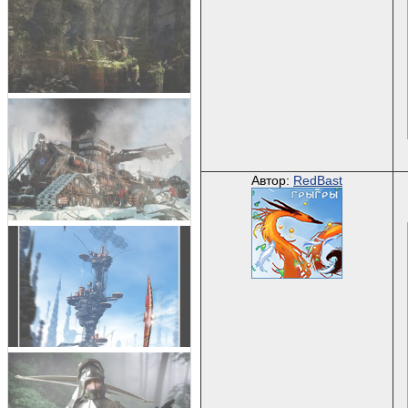
Автор:
RedBast