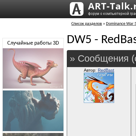
Список разделов
»
Dominance War 
DW5 - RedBas
Случайные работы 3D
» Сообщения (
Автор:
RedBast