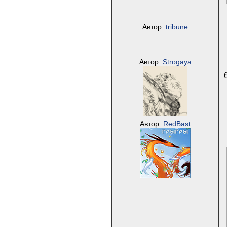
Автор:
tribune
Автор:
Strogaya
Автор:
RedBast