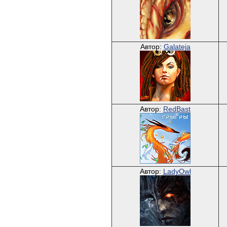
Автор:
Galateja
Автор:
RedBast
Автор:
LadyOwl