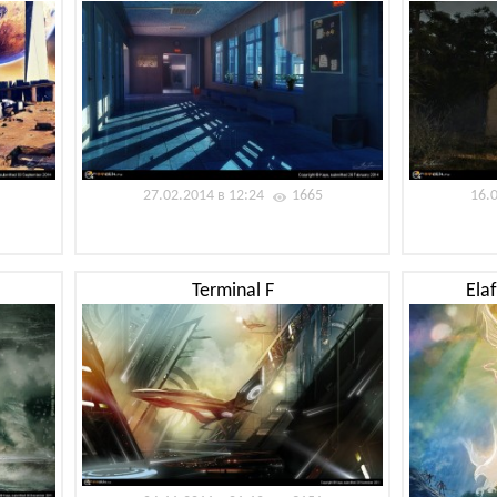
27.02.2014 в 12:24
1665
16.
Terminal F
Ela