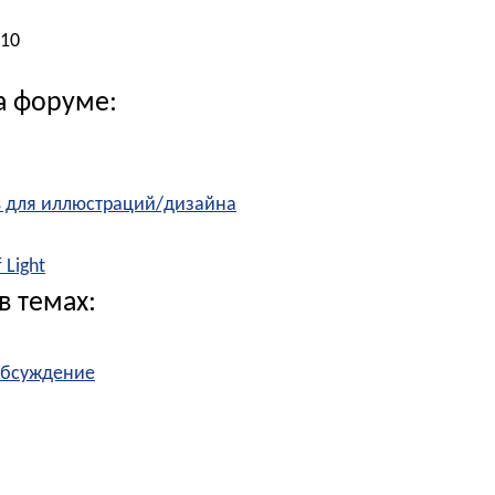
010
а форуме:
ts для иллюстраций/дизайна
 Light
в темах:
 Обсуждение