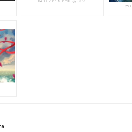
04.11.2011 в 01:10
3151
29.
na