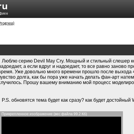
Progress)
Люблю серию Devil May Cry. Мощный и стильный слешер к
надоедает, а если вдруг и надоедает, то все равно заново п
время. Уже довольно много времени прошло после выхода 4
чувство долга, как бы пора уже начать делать фан-арт натем
случилось. Прошу вашему вниманию мой процесс моделиро
P.S. обновятся тема будет как сразу? как будет достойный 
Прикрепленное изображение (вес файла 99.2 Кб)