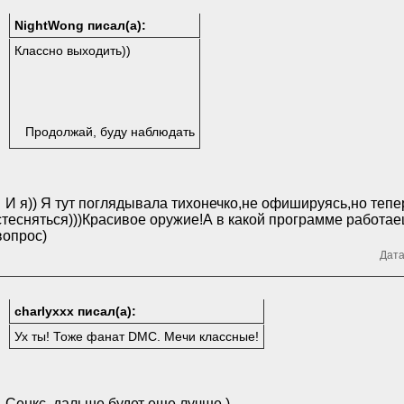
NightWong писал(а):
Классно выходить))
Продолжай, буду наблюдать
И я)) Я тут поглядывала тихонечко,не офишируясь,но тепе
стесняться)))Красивое оружие!А в какой программе работае
вопрос)
Дата
charlyxxx писал(а):
Ух ты! Тоже фанат DMC. Мечи классные!
Сенкс, дальше будет еще лучше )