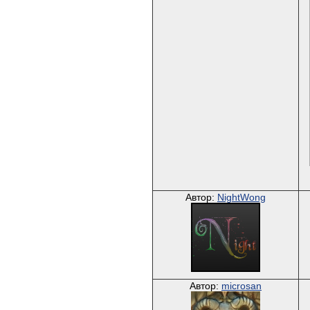
Автор:
NightWong
Автор:
microsan