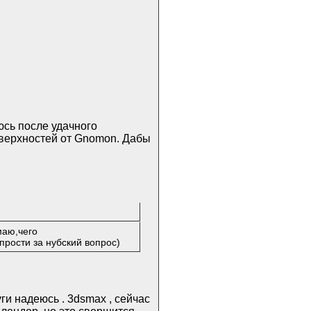
юсь после удачного
верхностей от Gnomon. Дабы
маю,чего
прости за нубский вопрос)
уги надеюсь . 3dsmax , сейчас