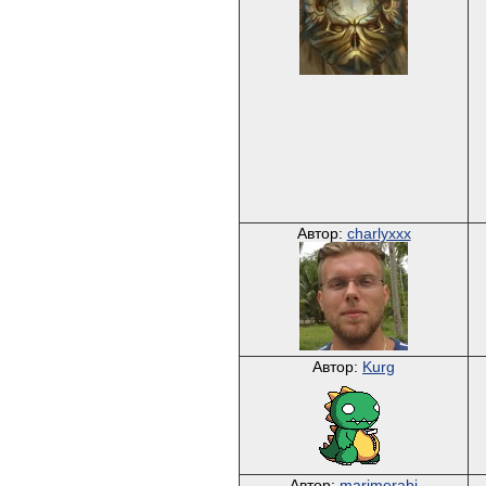
Автор:
charlyxxx
Автор:
Kurg
Автор:
marimerabi