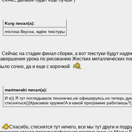
Kurg писал(а):
microsa Вкусна, ждём текстуры
Сейчас на стадии финал сборки, а вот текстуки будут наде
завершения урока по рисованию Жестких металлических по
было сочно, да и еще с корочкой
marimerabi писал(а):
И я)) Я тут поглядывала тихонечко,не офишируясь,но теперь ду
стесняться)))Красивое оружие!А в какой программе работаешь?(
Спасибо, стеснятся тут нечего, все мы тут други и подр