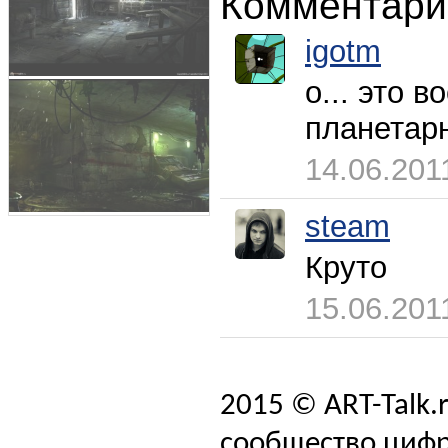
Комментари
igotm
о... это 
планетарн
14.06.201
steam
Круто
15.06.201
2015 © ART-Talk.
сообщество цифр