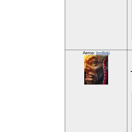
Автор:
lordloki