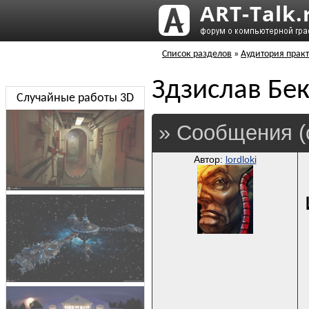
Список разделов
»
Аудитория практ
Здзислав Бек
Случайные работы 3D
» Сообщения (
Автор:
lordloki