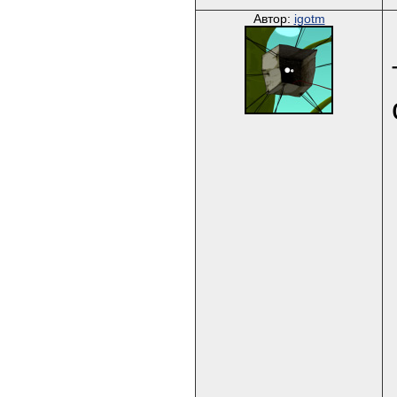
Автор:
igotm