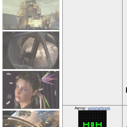
Автор:
voronartcom