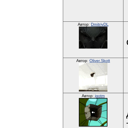
Автор:
DmitriyDL
Автор:
Oliver.Skott
Автор:
igotm