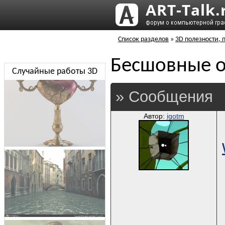
Список разделов
»
3D полезности, 
Бесшовные о
Случайные работы 3D
» Сообщения
Автор:
igotm