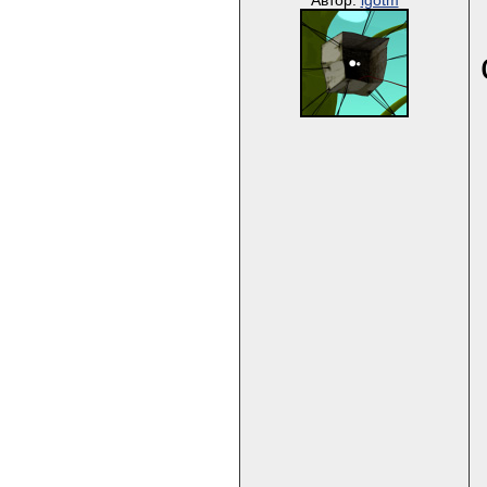
Автор:
igotm