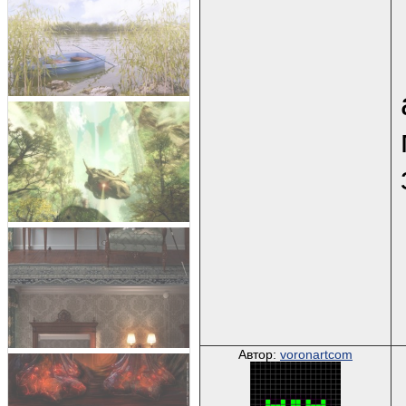
Автор:
voronartcom