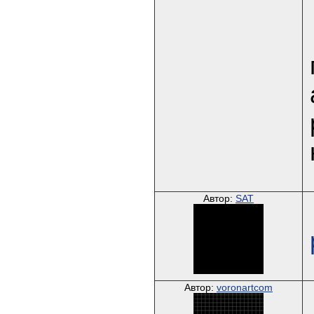
Автор:
SAT
Автор:
voronartcom