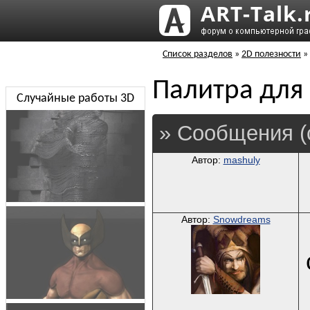
Список разделов
»
2D полезности
»
Палитра для
Случайные работы 3D
» Сообщения (
Автор:
mashuly
Автор:
Snowdreams