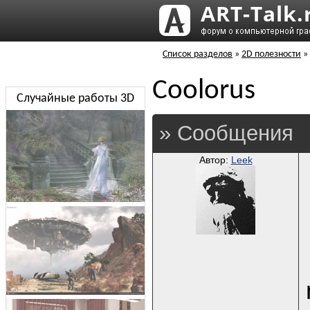
Список разделов
»
2D полезности
»
Coolorus
Случайные работы 3D
» Сообщения
Автор:
Leek