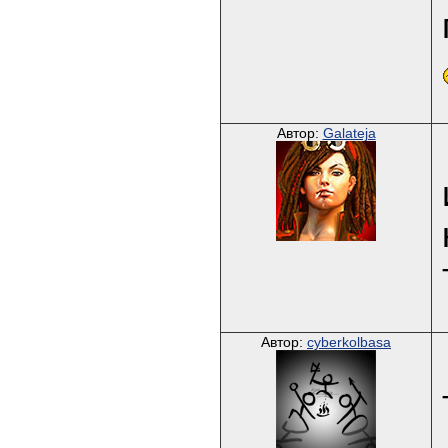
Автор:
Galateja
Автор:
cyberkolbasa