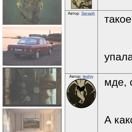
Автор:
Seraph
такое
упала
Автор:
leshiy
мде, 
А как