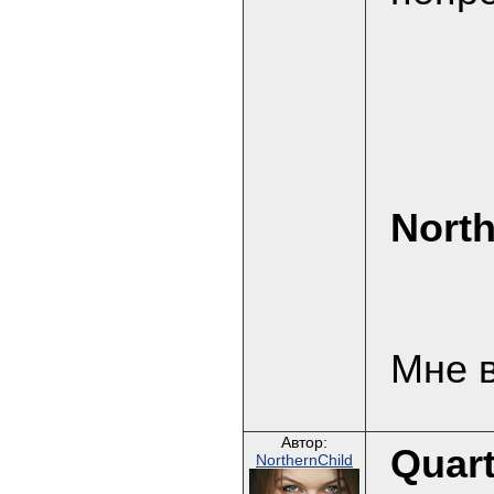
North
Мне в
Автор:
Quar
NorthernChild