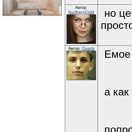
Автор:
но це
NorthernChild
прост
Автор:
Quartz
Емо
а как
попро