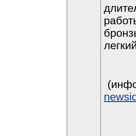
длите
работ
бронз
легки
(инф
newsi