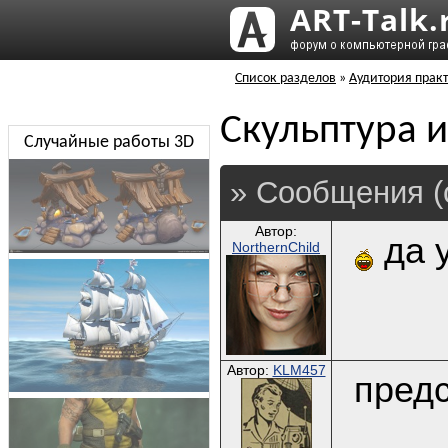
Список разделов
»
Аудитория практ
Скульптура и
Случайные работы 3D
» Сообщения (
Автор:
да у
NorthernChild
Автор:
KLM457
предс