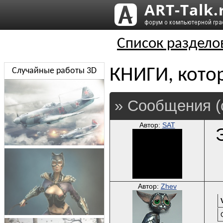
Список раздело
КНИГИ, кото
Случайные работы 3D
» Сообщения (
Автор:
SAT
Автор:
Zhev