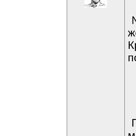
ж
К
п
м