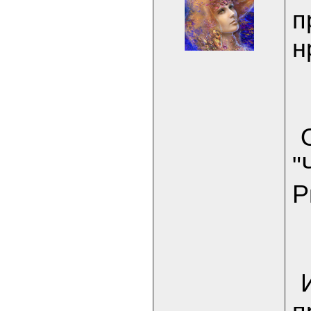
п
н
"
Р