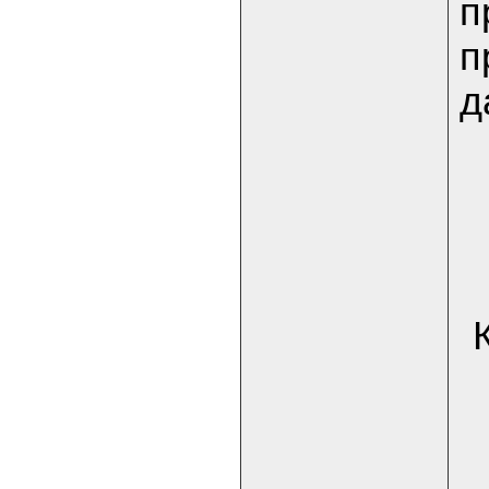
п
п
д