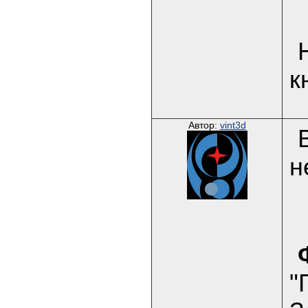
к
Автор:
vint3d
н
"