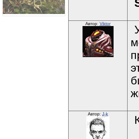
Автор:
Viktor
м
п
э
б
ж
Автор:
J-k