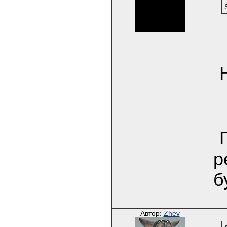
р
б
Автор:
Zhev