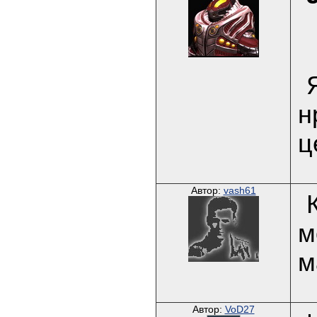
н
ц
Автор:
vash61
м
м
Автор:
VoD27