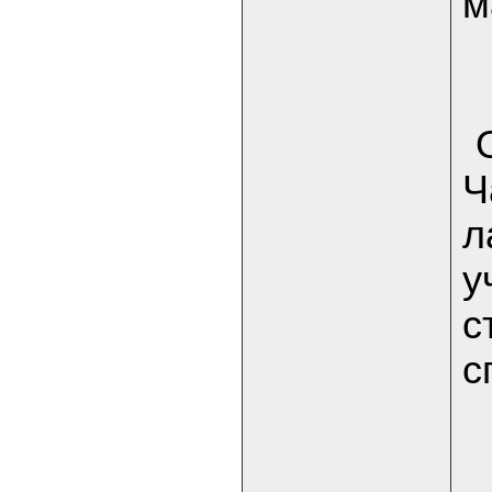
м
Ч
л
у
с
с