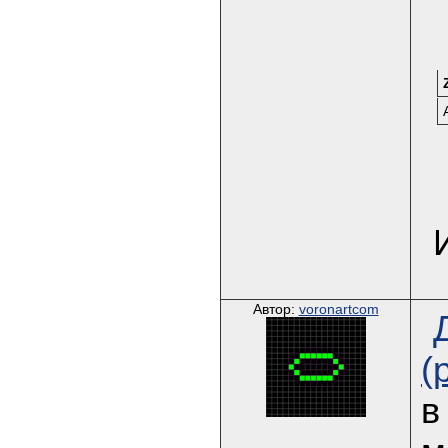
Автор:
voronartcom
(
в