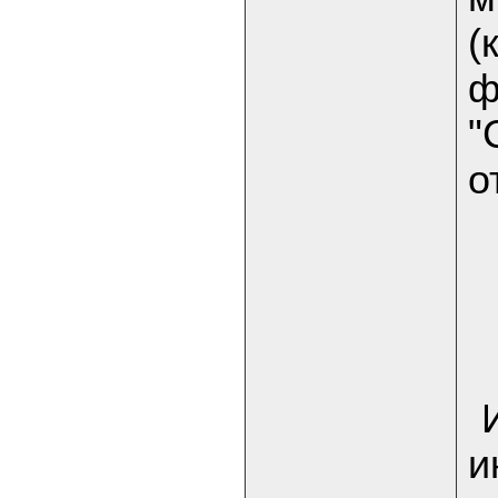
(
ф
"
о
и