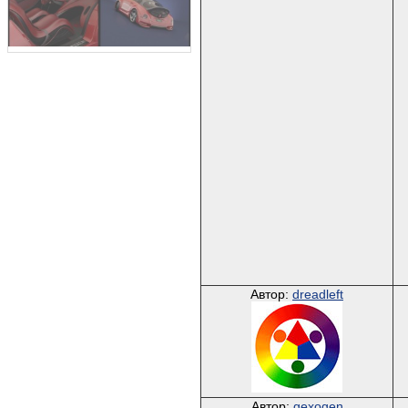
Автор:
dreadleft
Автор:
gexogen