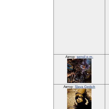
Автор:
sensil p.m.
Автор:
Slava Gedich