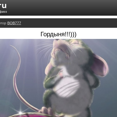
втор
BOB777
Гордыня!!!)))