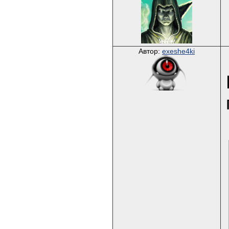
Автор:
exeshe4ki