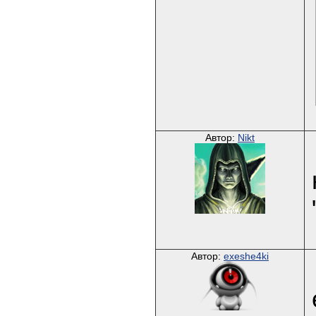
Автор:
Nikt
Автор:
exeshe4ki