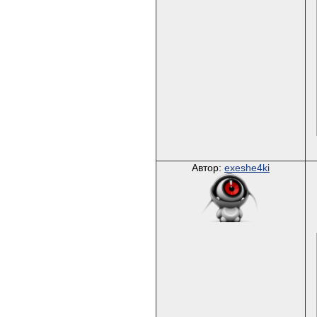
Автор:
exeshe4ki