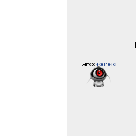
Автор:
exeshe4ki