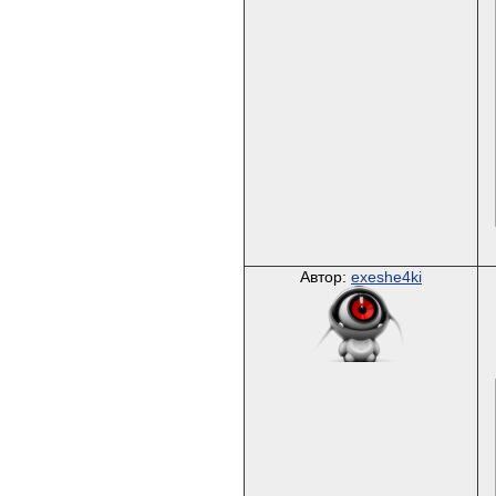
Автор:
exeshe4ki