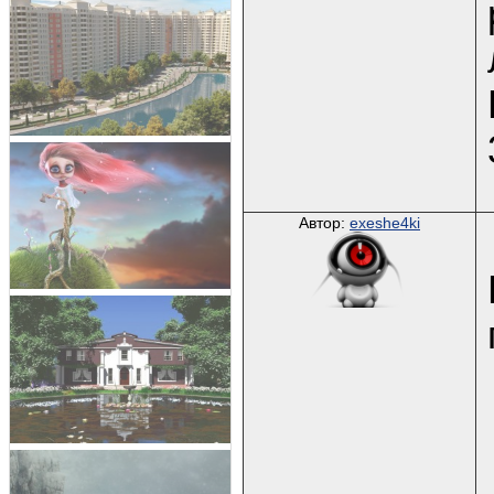
Автор:
exeshe4ki