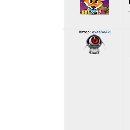
Автор:
exeshe4ki