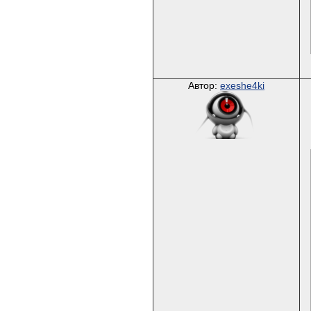
Автор:
exeshe4ki