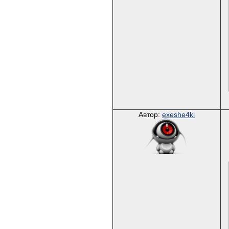
Автор:
exeshe4ki