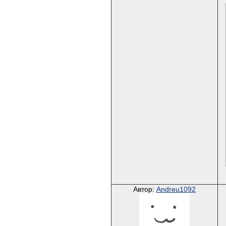
Автор:
Andreu1092