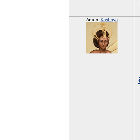
Автор:
Kashaya