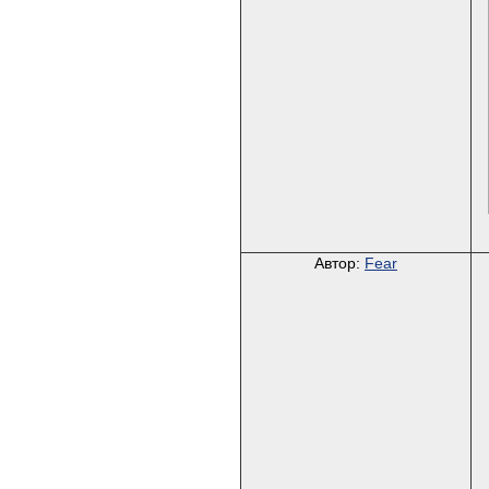
Автор:
Fear