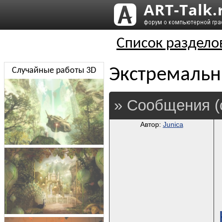
Список раздело
Экстремальны
Случайные работы 3D
» Сообщения (
Автор:
Junica