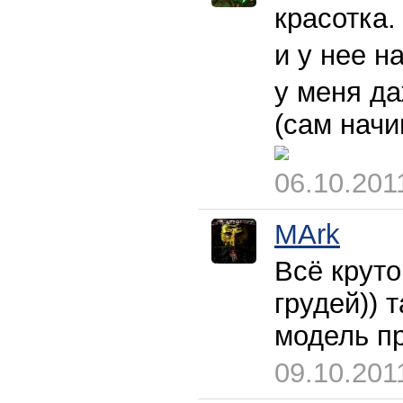
красотка
и у нее н
у меня да
(сам начи
06.10.201
MArk
Всё круто
грудей)) 
модель пр
09.10.201