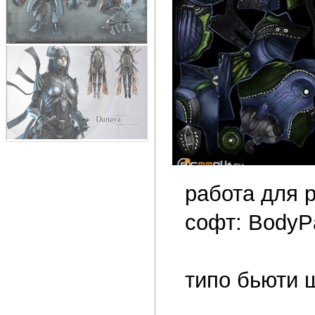
работа для p
софт: BodyPa
типо бьюти 