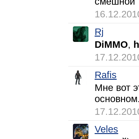
смешной 
16.12.201
Rj
DiMMO
,
h
17.12.201
Rafis
Мне вот э
основном.
17.12.201
Veles