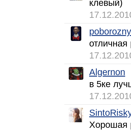
клевый)
17.12.201
poborozn
отличная 
17.12.201
Algernon
в 5ке луч
17.12.201
SintoRisk
Хорошая р