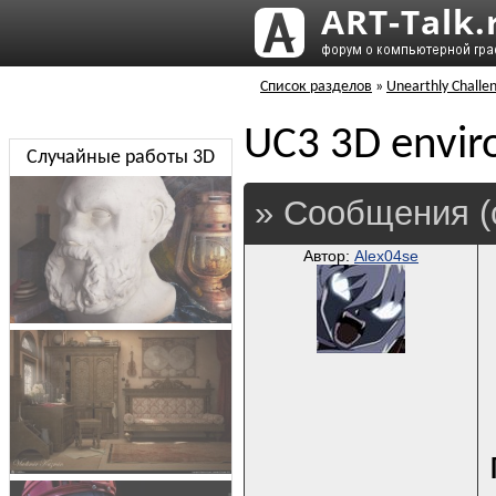
Список разделов
»
Unearthly Challe
UC3 3D envir
Случайные работы 3D
» Сообщения (
Автор:
Alex04se