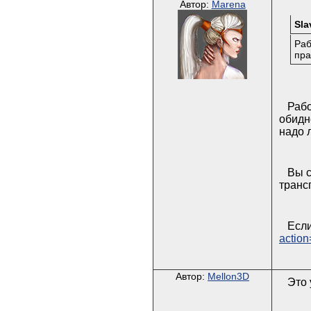
Автор:
Marena
Sla
Раб
пра
Рабо
обидне
надо 
Вы с
транс
Если
actio
Автор:
Mellon3D
Это 