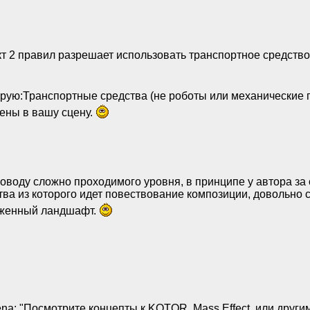
т 2 правил разрешает использовать транспортное средство
рую:Транспортные средства (не роботы или механические 
ены в вашу сцену.
оводу сложно проходимого уровня, в принципе у автора за
тва из которого идет повествование композиции, довольно
женный ландшафт.
na: "Посмотрите концепты к KOTOR, Mass Effect, или другим