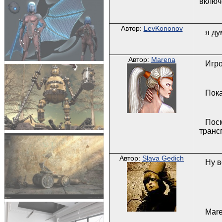
включ
Автор:
LevKononov
я ду
Автор:
Marena
Игро
Пока
Посм
транс
Автор:
Slava Gedich
Ну в
Mare