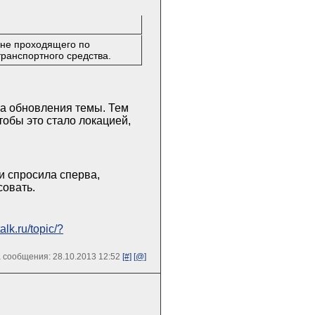
 не проходящего по
ранспортного средства.
на обновления темы. Тем
чтобы это стало локацией,
и спросила сперва,
совать.
-talk.ru/topic/?
 сообщения: 28.10.2013 12:52
[#]
[@]