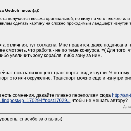
va Gedich писал(а):
ота получается весьма оригинальной, не вижу ни чего плохого или
вилам сделать картину на сложно проходимый ландшафт изнутри т
та отличная, тут согласна. Мне нравится, даже подписана 
е смотреть, что работа - не по теме конкурса. =( Для того, 
либо увеличить зону корабля, либо зону за ним.
ейчас показали концепт транспорта, вид изнутри. Я потому 
порт это или окружение. Транспорт можно еще и изнутри ри
 есть сомнения, давайте плавно переползем сюда
http://art
n=findpost&p=170294#post17029...
чтобы не мешать автору?
Дата
уровень, спасибо за отзывы)