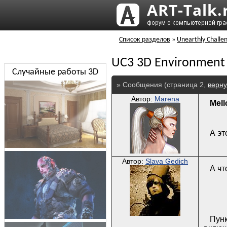
Список разделов
»
Unearthly Challe
UC3 3D Environment
Случайные работы 3D
» Сообщения (страница 2,
верну
Автор:
Marena
Mel
А эт
Автор:
Slava Gedich
А чт
Пунк