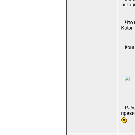
локац
Что 
Kotor.
Конц
Рабо
прави