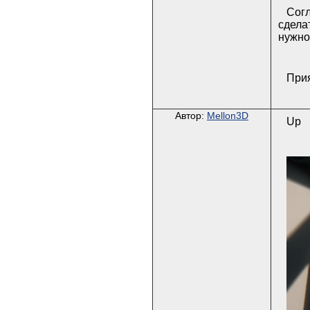
Согл
сдела
нужно
Прия
Автор:
Mellon3D
Up