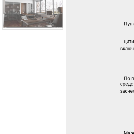
Пунк
цити
включ
По п
средс
засне
Mare