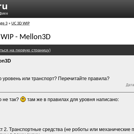
nge 3
»
UC 3D WIP
 WIP - Mellon3D
ться на первую страницу
)
lon3D
о уровень или транспорт? Перечитайте правила?
Дата
о не так?
там же в правилах для уровня написано:
т 2. Транспортные средства (не роботы или механические 