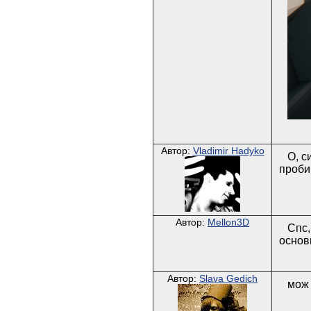
Автор:
Vladimir Hadyko
О, с
проби
Автор:
Mellon3D
Спс,
основ
Автор:
Slava Gedich
мож 