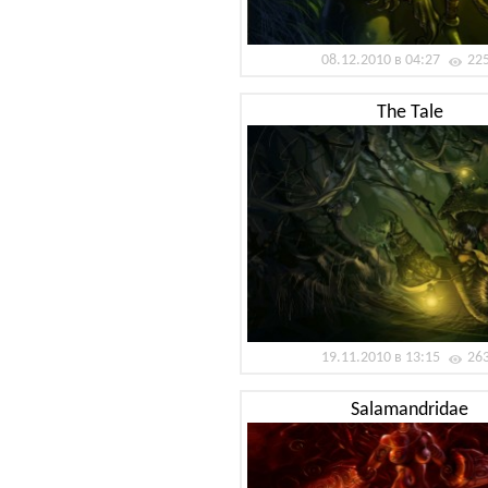
08.12.2010 в 04:27
22
The Tale
19.11.2010 в 13:15
26
Salamandridae