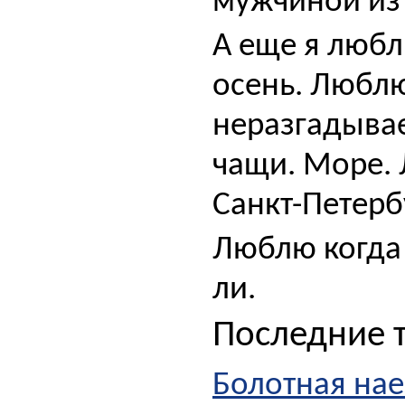
мужчиной из в
А еще я любл
осень. Люблю
неразгадывае
чащи. Море. 
Санкт-Петерб
Люблю когда 
ли.
Последние 
Болотная на