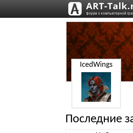
IcedWings
Последние з