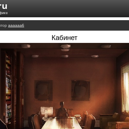
втор
aaaaaa6
Кабинет