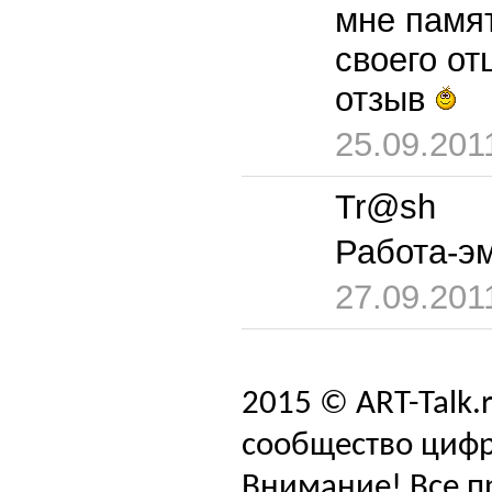
мне памят
своего от
отзыв
25.09.201
Tr@sh
Работа-э
27.09.201
2015 © ART-Talk.
сообщество цифр
Внимание! Все п