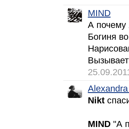
MIND
А почему
Богиня во
Нарисова
Вызывает
25.09.201
Alexandra
Nikt
спаси
MIND
"А п