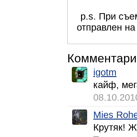
p.s. При съе
отправлен н
Комментари
igotm
кайф, мега
08.10.201
Mies Roh
Крутяк! Ж