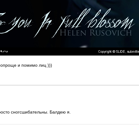
 попроще и помимо лиц )))
осто сногсшибательны. Балдею я.