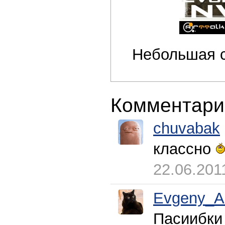
Небольшая с
Комментари
chuvabak
классно
22.06.201
Evgeny_A
Пасиибк