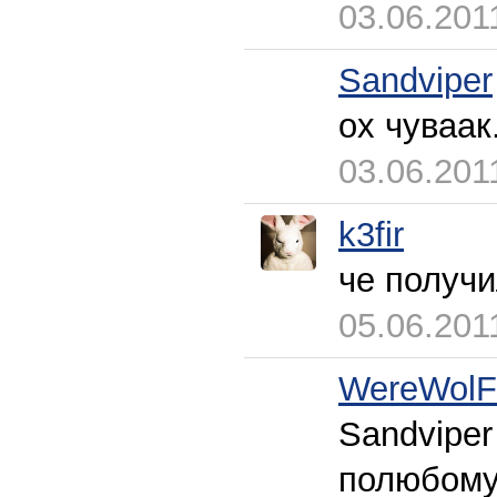
03.06.201
Sandviper
ох чуваак
03.06.201
k3fir
че получи
05.06.201
WereWol
Sandviper
полюбому 