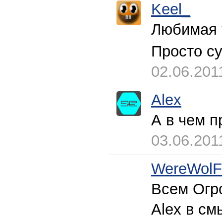
Keel_
Любимая т
Просто с
02.06.201
Alex
А в чем п
03.06.201
WereWol
Всем Огро
Alex в см