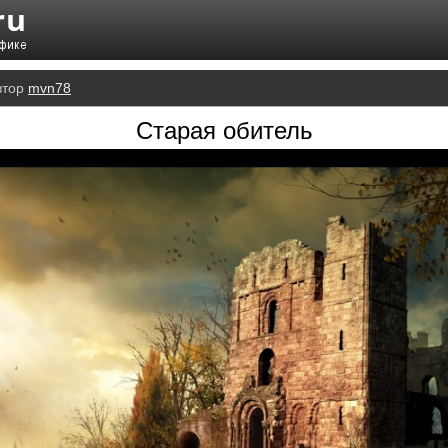
втор
mvn78
Старая обитель