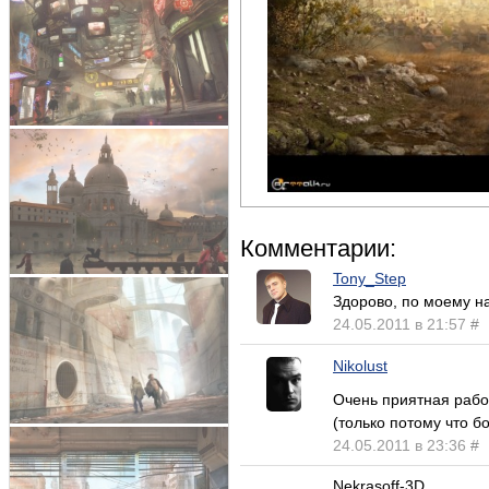
Комментарии:
Tony_Step
Здорово, по моему н
24.05.2011 в 21:57
#
Nikolust
Очень приятная рабо
(только потому что б
24.05.2011 в 23:36
#
Nekrasoff-3D