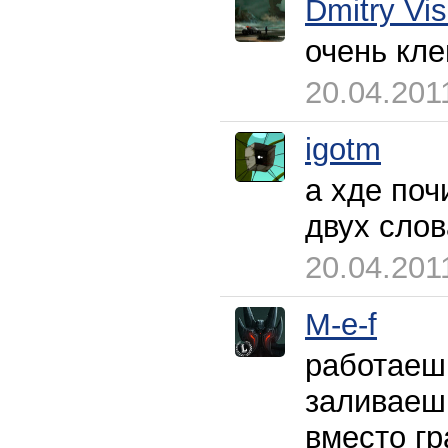
Dmitry Vi
очень кле
20.04.201
igotm
а хде поч
двух сло
20.04.201
M-e-f
работаеш
заливаеш 
вместо гр