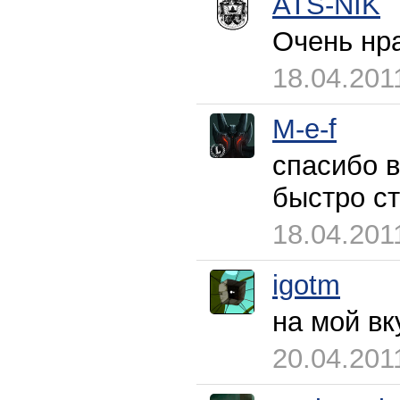
ATS-NIK
Очень нр
18.04.201
M-e-f
спасибо в
быстро ст
18.04.201
igotm
на мой вк
20.04.201