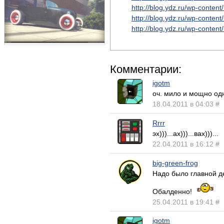
http://blog.ydz.ru/wp-conten
http://blog.ydz.ru/wp-conten
http://blog.ydz.ru/wp-conten
Комментарии:
igotm
оч. мило и мощно од
18.04.2011 в 04:03
#
Rrrr
эх)))...ах)))...вах)))...
22.04.2011 в 16:12
#
big-green-frog
Надо было главной де
Обалденно!
25.04.2011 в 19:41
#
igotm