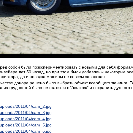
еред собой были поэкспериментировать с новыми для себя формам
конвейера лет 50 назад, но при этом были добавлены некоторые эл
адиатора, да и посадка машины не совсем заводская.
ачестве донора решено было выбрать объект всеобщего тюнинга. Т
 из трудностей было не скатится в \"колхоз\" и сохранить дух того
t/uploads/2011/04/cam_2.jpg
t/uploads/2011/04/cam_3.jpg
t/uploads/2011/04/cam_4.jpg
t/uploads/2011/04/cam_5.jpg
t/uploads/2011/04/cam_6.jpg