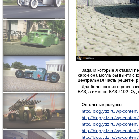
Задачи которые я ставил п
какой она могла бы выйти с 
центральная часть решетки р
Для большего интереса в к
ВАЗ, а именно ВАЗ 2102. Одна
Остальные ракурсы:
http://blog.ydz.ru/wp-conten
http://blog.ydz.ru/wp-conten
http://blog.ydz.ru/wp-conten
http://blog.ydz.ru/wp-conten
http://blog.ydz.ru/wp-conten