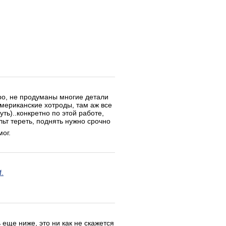
ыро, не продуманы многие детали
американские хотроды, там аж все
ть)..конкретно по этой работе,
льт тереть, поднять нужно срочно
ог.
f.
еще ниже, это ни как не скажется