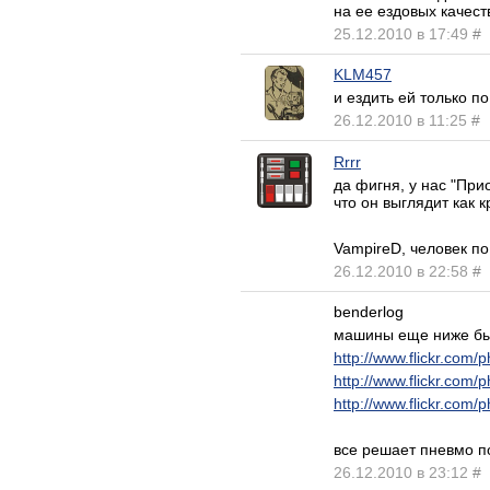
на ее ездовых качест
25.12.2010 в 17:49
#
KLM457
и ездить ей только п
26.12.2010 в 11:25
#
Rrrr
да фигня, у нас "При
что он выглядит как к
VampireD, человек п
26.12.2010 в 22:58
#
benderlog
машины еще ниже быв
http://www.flickr.com
http://www.flickr.com
http://www.flickr.com
все решает пневмо по
26.12.2010 в 23:12
#