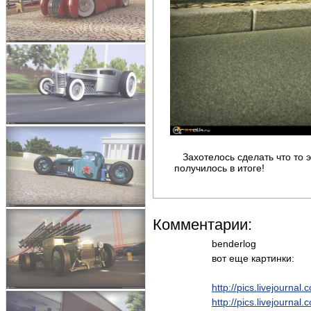
Захотелось сделать что то э
получилось в итоге!
Комментарии:
benderlog
вот еще картинки:
http://pics.livejourna
http://pics.livejourna