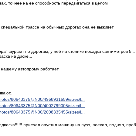
вах, точнее на ее способность передвигаться в целом
о спецальной трассе на обычных дорогах она не выживет
ора" шуршит по дорогам, у неё на стоянке посадка сантиметров 5...
раска на диске...
о нашему автопрому работает
ают...
/photos/80643375@N00/4968931659/sizes/l...
/photos/80643375@N00/4002799005/sizes/l...
/photos/80643375@N00/2098335455/sizes/l...
двеска!!!!!! приехал опустил машину на пузо, поехал, поднял, про