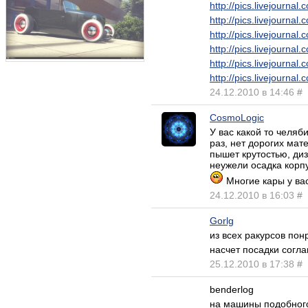
http://pics.livejourna
http://pics.livejourna
http://pics.livejourna
http://pics.livejourna
http://pics.livejourna
http://pics.livejourna
24.12.2010 в 14:46
#
CosmoLogic
У вас какой то челяб
раз, нет дорогих мат
пышет крутостью, диз
неужели осадка корпу
Многие кары у вас
24.12.2010 в 16:03
#
Gorlg
из всех ракурсов пон
насчет посадки согл
25.12.2010 в 17:38
#
benderlog
на машины подобного