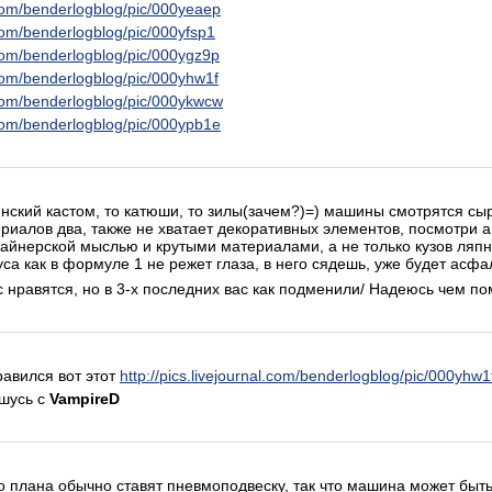
l.com/benderlogblog/pic/000yeaep
l.com/benderlogblog/pic/000yfsp1
l.com/benderlogblog/pic/000ygz9p
l.com/benderlogblog/pic/000yhw1f
l.com/benderlogblog/pic/000ykwcw
l.com/benderlogblog/pic/000ypb1e
инский кастом, то катюши, то зилы(зачем?)=) машины смотрятся с
ериалов два, также не хватает декоративных элементов, посмотри 
айнерской мыслью и крутыми материалами, а не только кузов ляпну
са как в формуле 1 не режет глаза, в него сядешь, уже будет асфа
 нравятся, но в 3-х последних вас как подменили/ Надеюсь чем пом
равился вот этот
http://pics.livejournal.com/benderlogblog/pic/000yhw1
ашусь с
VampireD
 плана обычно ставят пневмоподвеску, так что машина может быть 