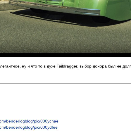
легантное, ну и что то в духе Taildragger, выбор донора был не долг
l.com/benderlogblog/pic/000ychae
l.com/benderlogblog/pic/000ydfee