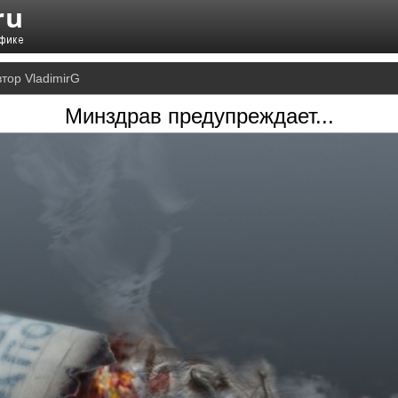
тор VladimirG
Минздрав предупреждает...