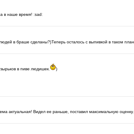
а в наше время! :sad:
 людей в браше сделаны?)Теперь осталось с выпивкой в таком пла
узырьков в пиве людишек.
)
тема актуальная! Видел ее раньше, поставил максимальную оценку