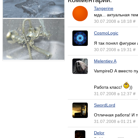
Tangerine
мда... актуальная тем
30.07.2008 в 18:18
#
CosmoLogic
Я так понял фигурки
30.07.2008 в 19:31
#
Melentiev A
VampireD А вместо п
Работа класс!
))
31.07.2008 в 12:37
#
SwordLord
Отличная работа! И 
31.07.2008 в 01:21
#
Delor